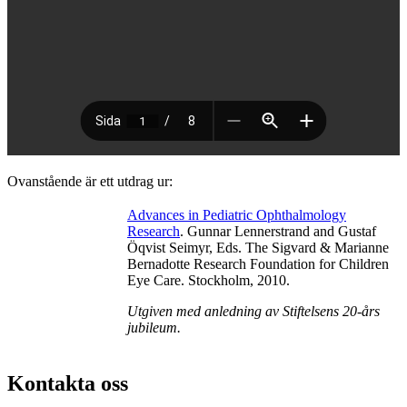
Prematurely
Ovanstående är ett utdrag ur:
born
children
Advances in Pediatric Ophthalmology
have
Research
. Gunnar Lennerstrand and Gustaf
an
Öqvist Seimyr, Eds. The Sigvard & Marianne
increased
Bernadotte Research Foundation for Children
risk
Eye Care. Stockholm, 2010.
to
develop
Utgiven med anledning av Stiftelsens 20-års
visual
jubileum.
and
eye
problems
Kontakta oss
compared