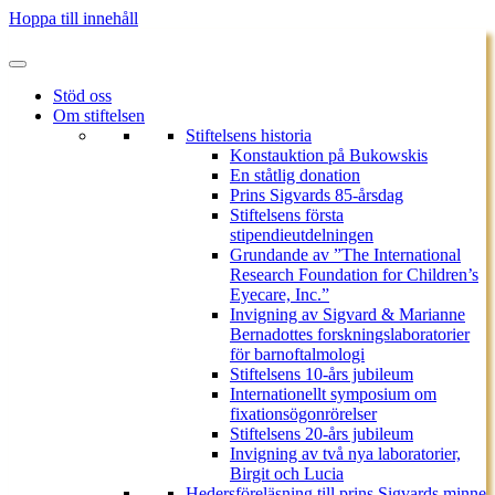
Hoppa till innehåll
Stöd oss
Om stiftelsen
Stiftelsens historia
Konstauktion på Bukowskis
En ståtlig donation
Prins Sigvards 85-årsdag
Stiftelsens första
stipendieutdelningen
Grundande av ”The International
Research Foundation for Children’s
Eyecare, Inc.”
Invigning av Sigvard & Marianne
Bernadottes forskningslaboratorier
för barnoftalmologi
Stiftelsens 10-års jubileum
Internationellt symposium om
fixationsögonrörelser
Stiftelsens 20-års jubileum
Invigning av två nya laboratorier,
Birgit och Lucia
Hedersföreläsning till prins Sigvards minne