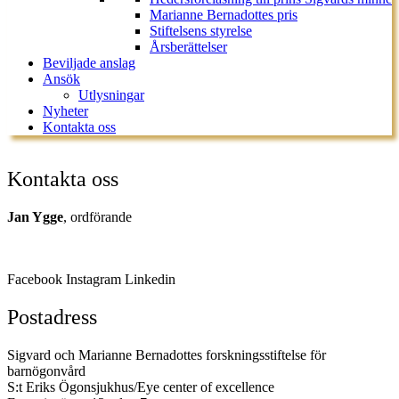
Marianne Bernadottes pris
Stiftelsens styrelse
Årsberättelser
Beviljade anslag
Ansök
Utlysningar
Nyheter
Kontakta oss
Kontakta oss
Jan Ygge
, ordförande
070-7109082
jan.ygge@ki.se
Facebook
Instagram
Linkedin
Postadress
Sigvard och Marianne Bernadottes forskningsstiftelse för
barnögonvård
S:t Eriks Ögonsjukhus/Eye center of excellence