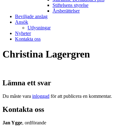
Stiftelsens styrelse
Årsberättelser
Beviljade anslag
Ansök
Utlysningar
Nyheter
Kontakta oss
Christina Lagergren
Lämna ett svar
Du måste vara
inloggad
för att publicera en kommentar.
Kontakta oss
Jan Ygge
, ordförande
070-7109082
jan.ygge@ki.se