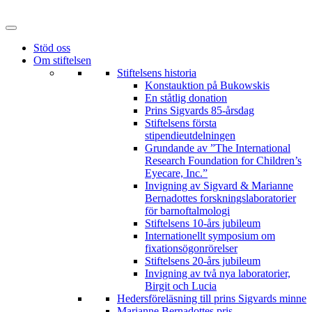
Hoppa
till
innehåll
Stöd oss
Om stiftelsen
Stiftelsens historia
Konstauktion på Bukowskis
En ståtlig donation
Prins Sigvards 85-årsdag
Stiftelsens första
stipendieutdelningen
Grundande av ”The International
Research Foundation for Children’s
Eyecare, Inc.”
Invigning av Sigvard & Marianne
Bernadottes forskningslaboratorier
för barnoftalmologi
Stiftelsens 10-års jubileum
Internationellt symposium om
fixationsögonrörelser
Stiftelsens 20-års jubileum
Invigning av två nya laboratorier,
Birgit och Lucia
Hedersföreläsning till prins Sigvards minne
Marianne Bernadottes pris