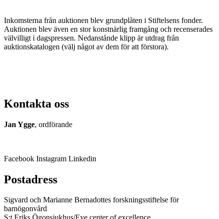
Inkomsterna från auktionen blev grundplåten i Stiftelsens fonder.
Auktionen blev även en stor konstnärlig framgång och recenserades
välvilligt i dagspressen. Nedanstånde klipp är utdrag från
auktionskatalogen (välj något av dem för att förstora).
Kontakta oss
Jan Ygge
, ordförande
070-7109082
jan.ygge@ki.se
Facebook
Instagram
Linkedin
Postadress
Sigvard och Marianne Bernadottes forskningsstiftelse för
barnögonvård
S:t Eriks Ögonsjukhus/Eye center of excellence