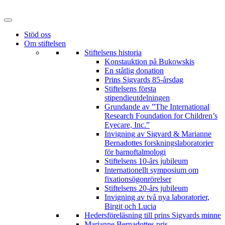
Hoppa
till
innehåll
Stöd oss
Om stiftelsen
Stiftelsens historia
Konstauktion på Bukowskis
En ståtlig donation
Prins Sigvards 85-årsdag
Stiftelsens första
stipendieutdelningen
Grundande av ”The International
Research Foundation for Children’s
Eyecare, Inc.”
Invigning av Sigvard & Marianne
Bernadottes forskningslaboratorier
för barnoftalmologi
Stiftelsens 10-års jubileum
Internationellt symposium om
fixationsögonrörelser
Stiftelsens 20-års jubileum
Invigning av två nya laboratorier,
Birgit och Lucia
Hedersföreläsning till prins Sigvards minne
Marianne Bernadottes pris