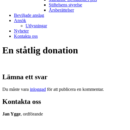
Stiftelsens styrelse
Årsberättelser
Beviljade anslag
Ansök
Utlysningar
Nyheter
Kontakta oss
En ståtlig donation
Lämna ett svar
Du måste vara
inloggad
för att publicera en kommentar.
Kontakta oss
Jan Ygge
, ordförande
070-7109082
jan.ygge@ki.se