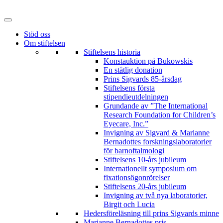
Hoppa
till
innehåll
Stöd oss
Om stiftelsen
Stiftelsens historia
Konstauktion på Bukowskis
En ståtlig donation
Prins Sigvards 85-årsdag
Stiftelsens första
stipendieutdelningen
Grundande av ”The International
Research Foundation for Children’s
Eyecare, Inc.”
Invigning av Sigvard & Marianne
Bernadottes forskningslaboratorier
för barnoftalmologi
Stiftelsens 10-års jubileum
Internationellt symposium om
fixationsögonrörelser
Stiftelsens 20-års jubileum
Invigning av två nya laboratorier,
Birgit och Lucia
Hedersföreläsning till prins Sigvards minne
Marianne Bernadottes pris