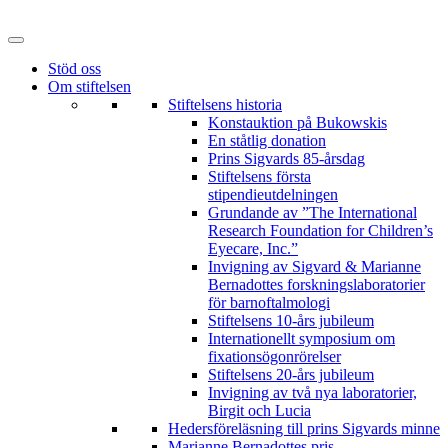
Hoppa
till
innehåll
Stöd oss
Om stiftelsen
Stiftelsens historia
Konstauktion på Bukowskis
En ståtlig donation
Prins Sigvards 85-årsdag
Stiftelsens första
stipendieutdelningen
Grundande av ”The International
Research Foundation for Children’s
Eyecare, Inc.”
Invigning av Sigvard & Marianne
Bernadottes forskningslaboratorier
för barnoftalmologi
Stiftelsens 10-års jubileum
Internationellt symposium om
fixationsögonrörelser
Stiftelsens 20-års jubileum
Invigning av två nya laboratorier,
Birgit och Lucia
Hedersföreläsning till prins Sigvards minne
Marianne Bernadottes pris