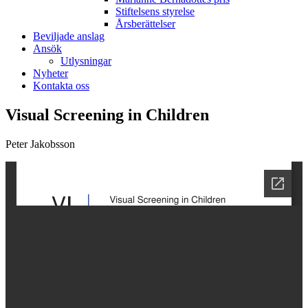
Stiftelsens styrelse
Årsberättelser
Beviljade anslag
Ansök
Utlysningar
Nyheter
Kontakta oss
Visual Screening in Children
Peter Jakobsson