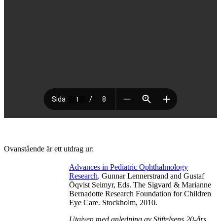
Screening
for
Ovanstående är ett utdrag ur:
ocular
disease
and
Advances in Pediatric Ophthalmology
visual
Research
. Gunnar Lennerstrand and Gustaf
dysfunction
Öqvist Seimyr, Eds. The Sigvard & Marianne
in
Bernadotte Research Foundation for Children
children
Eye Care. Stockholm, 2010.
has
Utgiven med anledning av Stiftelsens 20-års
been