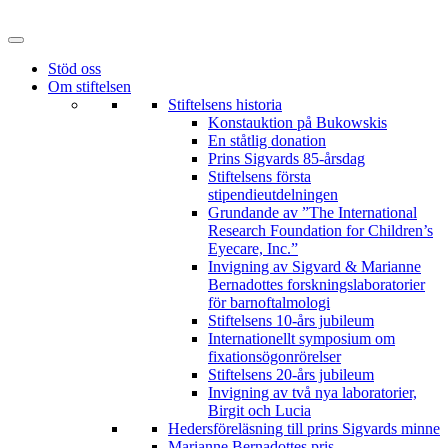
Hoppa
till
innehåll
Stöd oss
Om stiftelsen
Stiftelsens historia
Konstauktion på Bukowskis
En ståtlig donation
Prins Sigvards 85-årsdag
Stiftelsens första
stipendieutdelningen
Grundande av ”The International
Research Foundation for Children’s
Eyecare, Inc.”
Invigning av Sigvard & Marianne
Bernadottes forskningslaboratorier
för barnoftalmologi
Stiftelsens 10-års jubileum
Internationellt symposium om
fixationsögonrörelser
Stiftelsens 20-års jubileum
Invigning av två nya laboratorier,
Birgit och Lucia
Hedersföreläsning till prins Sigvards minne
Marianne Bernadottes pris