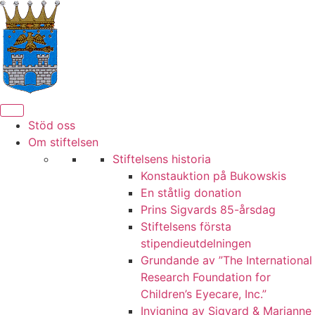
Hoppa
till
innehåll
Stöd oss
Om stiftelsen
Stiftelsens historia
Konstauktion på Bukowskis
En ståtlig donation
Prins Sigvards 85-årsdag
Stiftelsens första
stipendieutdelningen
Grundande av ”The International
Research Foundation for
Children’s Eyecare, Inc.”
Invigning av Sigvard & Marianne